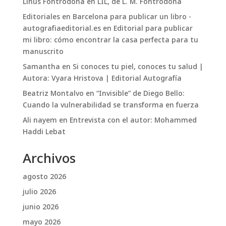
Linus Fontrodona
en
LIL, de L. M. Fontrodona
Editoriales en Barcelona para publicar un libro -
autografiaeditorial.es
en
Editorial para publicar
mi libro: cómo encontrar la casa perfecta para tu
manuscrito
Samantha
en
Si conoces tu piel, conoces tu salud |
Autora: Vyara Hristova | Editorial Autografía
Beatriz Montalvo
en
“Invisible” de Diego Bello:
Cuando la vulnerabilidad se transforma en fuerza
Ali nayem
en
Entrevista con el autor: Mohammed
Haddi Lebat
Archivos
agosto 2026
julio 2026
junio 2026
mayo 2026